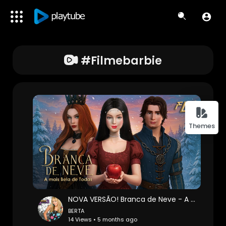
#filmebarbie
Themes
NOVA VERSÃO! Branca de Neve - A Mais Bela de Todas ™ (Versão Remasterizada - FILME COMPLETO) PT-BR
BERTA
14 Views • 5 months ago