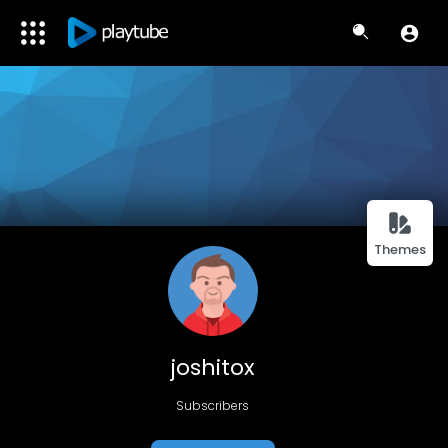
Themes
joshitox
Subscribers