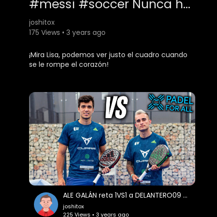
#messi #soccer Nunca hables antes de tiempo jaja
joshitox
175 Views • 3 years ago
¡Mira Lisa, podemos ver justo el cuadro cuando
se le rompe el corazón!
Follow us @thecup.social
ALE GALÁN reta 1VS1 a DELANTERO09 - Partido de Pádel *Tie Break*
joshitox
225 Views • 3 years ago