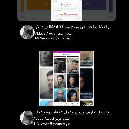
إنشاء موقع اعلانات احترافي وربح يوميا 340$الف دولار
Abbas Awad عباس عوض
59 Views • 5 years ago
دورة انشاء موقع وتطبيق تعارف وزواج وعمل علاقات ومواعدات
Abbas Awad عباس عوض
51 Views • 5 years ago