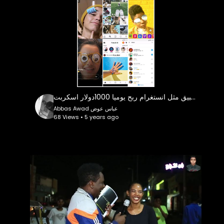
كيفية انشاء موقع وتطبيق مثل انستغرام ربح يوميا 1000دولار اسكربت Faecshat
Abbas Awad عباس عوض
68 Views • 5 years ago