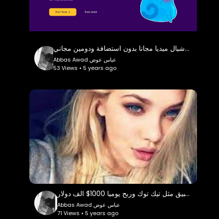
https://twitter.com/Abbasawad25
إنستغرام
https://instagram.com/abbasawad25
شرح انشاء سيرفر خدمات سوشيال ميديا مجانا بدون استضافة ودومين مجاني
تيليجرام
Abbas Awad عباس عوض
https://t.me/Abbasawad2
53 Views • 5 years ago
اتمنى منك ا متابعة الحساب و تفعيل زر الجرس و اضغط
like
كلمات دلالية
دورة تعلم الهكر,سكربت مدونة,سكربت موقع مدونة,قالب
مدونة,تعلم البرمجة,الزيرو ويب اسكول,تعلم الإختراق,كيفية
تصبح هكر,php,دورات تعليمية,برمجة مواقع و
تطبيقات,scrpit blog,Abbas
Awad,Abbasawad25,عباس عوض,عباس عوض 25,كيفية
إنشاء موقع مدونة,الربح من الإنترنت ,تصميم موقع,مشروع
تخرج
إنشاء موقع وتطبيق مثل تيك توك وربح يوميا 1000$ الف دولار
Abbas Awad عباس عوض
71 Views • 5 years ago