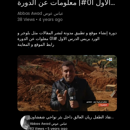
دورة إنشاء موقع و تطبيق مدونة لنشر المقالات مثل بلوجر والورد بريس الدرس الاول 01#| معلومات عن الدورة
Abbas Awad عباس عوض
38 Views • 4 years ago
دورة إنشاء موقع و تطبيق مدونة لنشر المقالات مثل بلوجر و
الورد بريس الدرس الاول #01 معلوات عن الدورة
رابط الموقع و المعاينة
http://abbasawad-blog.epizy.com
رابط الدخول إلى لوحة الإدارة
اسم المستخدم admin
كلمة السر 123456
http://abbasawad-blog.epizy.com
/admin
كيفية إستخدام الموقع و عرض الموقع و معلومات عن
الأشياء التي نتحاجها في الدورة
رابط المقال عن الدورة
https://shortest.link/3Kw1
مراسل القناة الثانية يكشف مستجدات عملية إنقاذ الطفل ريان العالق داخل بئر نواحي شفشاون
او
Abbas Awad عباس عوض
http://abbasawad25.lovestoblog.com
83 Views • 5 years ago