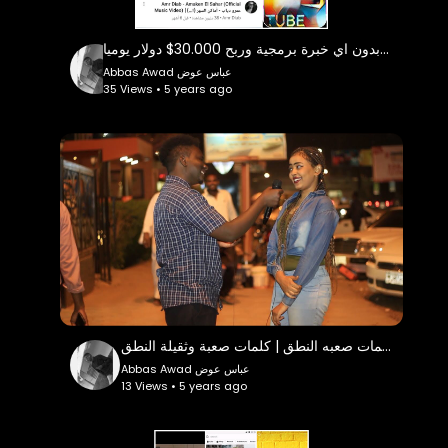
كيفية انشاء موقع و تطبيق مثل يوتيوب مجانا بدون اي خبرة برمجية وربح 30.000$ دولار يوميا
Abbas Awad عباس عوض
35 Views • 5 years ago
اسئلة وكلمات صعبه النطق | كلمات صعبة وثقيلة النطق |
Abbas Awad عباس عوض
13 Views • 5 years ago