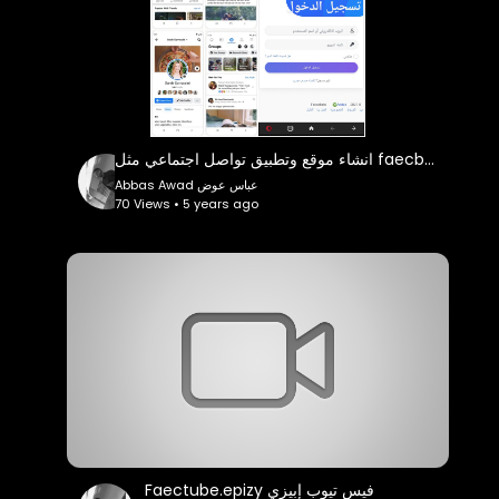
انشاء موقع وتطبيق تواصل اجتماعي مثل faecbook بأمكانيات اعلى وأدق من فيسبوك وتويتر
Abbas Awad عباس عوض
70 Views • 5 years ago
Faectube.epizy فيس تيوب إبيزي