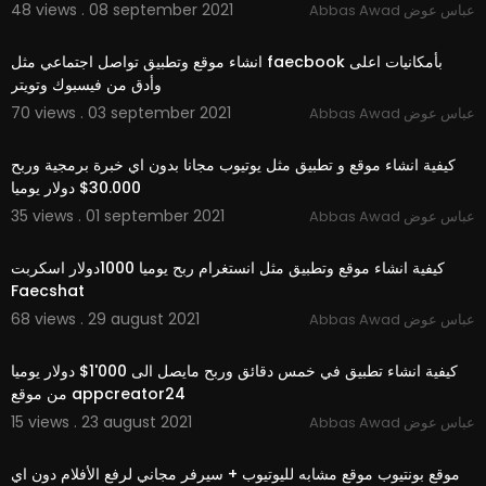
48 views . 08 september 2021
Abbas Awad عباس عوض
موقع للعرب لنشر إعلانات مجانية
00:57:02
مشروع موقع اعلانات مبوبة
انشاء موقع وتطبيق تواصل اجتماعي مثل faecbook بأمكانيات اعلى
مواقع اعلانات مجانية في مصر بدون تسجيل
وأدق من فيسبوك وتويتر
كيفية إنشاء موقع إعلانات ووردبرس
programming
70 views . 03 september 2021
Abbas Awad عباس عوض
انشاء موقع اعلانات مبوبة احترافي - خمسات
00:50:52
index
كيفية انشاء موقع و تطبيق مثل يوتيوب مجانا بدون اي خبرة برمجية وربح
الربح بواسطة إعلانات الانترنت - انشاء موقع
30.000$ دولار يوميا
اعلانات مجانية بيزات
اعلانات مصر،عايز اعمل إعلان،برنامج نشر إعلانات،كيفية ع
35 views . 01 september 2021
Abbas Awad عباس عوض
00:37:56
مل اعلان على النت مجانًا،عمل اعلان مجاني على دوبيزل،
صفحة إعلانات مجانية،قالب بلوجر للاعلانات
كيفية انشاء موقع وتطبيق مثل انستغرام ربح يوميا 1000دولار اسكربت
ضع اعلانك المبوب مجانا - إدخل اعلانك الأن
Faecshat
انشاء موقع ويب - انشى موقعك ب 5 $ شهريا
68 views . 29 august 2021
Abbas Awad عباس عوض
تصميم موقع اعلانات مبوبة | انشاء موقع اعلانات مبوبه، مقا
00:20:22
لات
تصميم موقع اعلانات مبوبة - ماتريكس كلاودز
كيفية انشاء تطبيق في خمس دقائق وربح مايصل الى 000'1$ دولار يوميا
إنشاء موقع ويب لإعلاناتك - مساعدة Google Ads، blo
من موقع appcreator24
g،AdFlex_v2.0.5_Nulled
15 views . 23 august 2021
Abbas Awad عباس عوض
سكربت موقع اعلانات
00:49:11
script AdFlex v2.0.5
موقع بونتيوب موقع مشابه لليوتيوب + سيرفر مجاني لرفع الأفلام دون اي
install AdFlex_v2.0.5