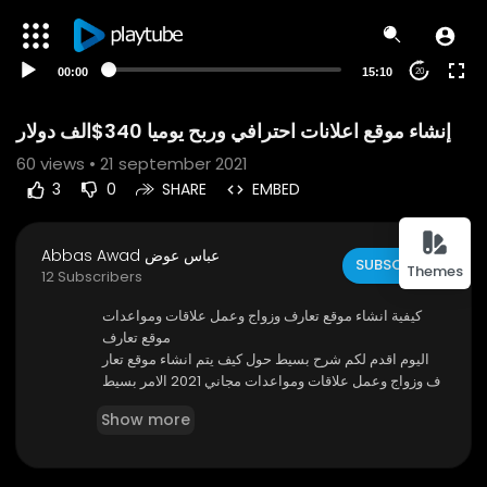
00:00
15:10
20
إنشاء موقع اعلانات احترافي وربح يوميا 340$الف دولار
60
views • 21 september 2021
3
0
SHARE
EMBED
Abbas Awad عباس عوض
SUBSCRIBE
Themes
12 Subscribers
كيفية انشاء موقع تعارف وزواج وعمل علاقات ومواعدات
موقع تعارف
اليوم اقدم لكم شرح بسيط حول كيف يتم انشاء موقع تعار
ف وزواج وعمل علاقات ومواعدات مجاني 2021 الامر بسيط
جدا اولا يجب عليك تحميل الاسكربت من داخل التدوينة ثم ي
Show more
جب عليك الحصول علي استضافه مدفوعة او مجانية ثم تابع ا
لشرح فيديو ولا تنسا الضغط علي زر لايك والاشتراك في القن
اة لدعمي وشكرا لكم