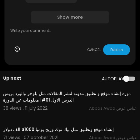
***************************************
زايارة الموقع التي قمت بانشاه
http://faectube.epizy.com
Show more
***************************************
http://faecshat.epizy.com
***************************************
http://faecchats.atwebpages.com
***************************************
CANCEL
Publish
http://faec4shat.epizy.com/?i=1
***************************************
http://faecpost.epizy.com
***************************************
Up next
AUTOPLAY
https://playtubescript.com
00:27:39
***************************************
https://demo.k97.in/pixelgram/welcome
دورة إنشاء موقع و تطبيق مدونة لنشر المقالات مثل بلوجر والورد بريس
***************************************
الدرس الاول 01#| معلومات عن الدورة
https://demo.k97.in/pixelgram/welcome
38 views . 11 july 2022
Abbas Awad عباس عوض
-----------------------------------
إنشاء موقع ويب
00:14:12
إنشاء موقع مجاني
إنشاء موقع وتطبيق مثل تيك توك وربح يوميا 1000$ الف دولار
إنشاء موقع ويب مجاني
إعلان
71 views . 07 october 2021
Abbas Awad عباس عوض