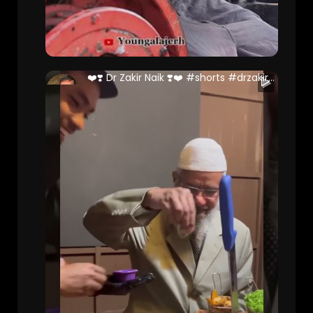
❤️❣️ Dr Zakir Naik ❣️❤️ #shorts #drzakirnaik #malaysia
Danish Ali (Full Stack Developer )
191 Views • 2 years ago