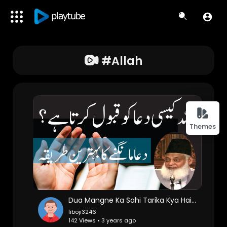
#allah
Themes
Dua Mangne Ka Sahi Tarika Kya Hai | Dr Israr Ahmed Bayan | Islam Asal Deen
liboji3246
142 Views • 3 years ago