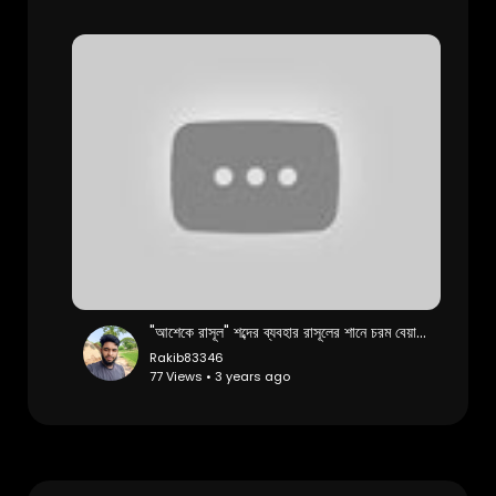
"আশেকে রাসূল" শব্দের ব্যবহার রাসূলের শানে চরম বেয়াদবি আলী হাসান উসামা
Rakib83346
77 Views • 3 years ago