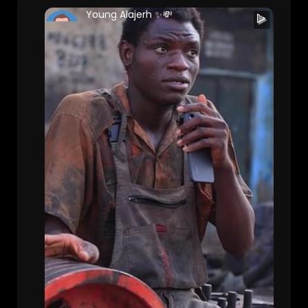
Young Alajerh ✨💸
bdlottigamer
281 Views • 2 years ago