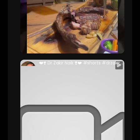
❤️❣️ Dr Zakir Naik ❣️❤️ #shorts #drzakirnaik #malaysia
Danish Ali (Full Stack Developer )
75 Views • 2 years ago