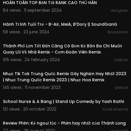
HOÀN TOÀN TOP BẠN TẠI RANK CAO THỦ HÀN
84 views . 11 september 2024
dungrew
3:02
Hành Trình Tuổi Trẻ - B-Air, MeiA, B'Dory || SoundGanG
58 views . 23 june 2024
Boyssminh
01:13:20
Thành Phố Lớn Tết Đến Càng Cô Đơn Kẻ Bôn Ba Chỉ Muốn
Quay Lối Về Nhà Remix - Cơm Đoàn Viên Remix
105 views . 24 february 2024
haitran
03:29:12
Nhạc Tik Tok Trung Quốc Remix Gây Nghiện Hay Nhất 2023
| Nhạc Trung Quốc Remix 2023 | Nhạc Hoa Remix
145 views . 11 november 2023
ptstroll
00:15:17
School Nurse & A Bang | Stand Up Comedy by Yash Rathi
121 views . 20 october 2022
Yuval sharma
00:09:10
Review Phim: Kẻ ngoại tộc - Phim hay nhất của Thành Long
77 views . 26 august 2022
akclick29