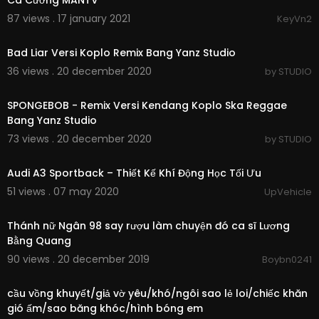
Ca Cường MANTV
87 views . 17 january 2021
KeyVn2
00:04:43
Bad Liar Versi Koplo Remix Bang Yanz Studio
36 views . 20 december 2020
by STUDIO
00:03:32
SPONGEBOB - Remix Versi Kendang Koplo Ska Reggae
Bang Yanz Studio
73 views . 20 december 2020
by STUDIO
00:02:47
Audi A3 Sportback – Thiết Kế Khí Động Học Tối Ưu
51 views . 07 may 2020
UpVehicle
00:21:03
Thánh nữ Ngân 98 say rượu làm chuyện đó ca sĩ Lương
Bằng Quang
90 views . 20 december 2019
Boybn0241
01:34:38
cầu vồng khuyết/giả vờ yêu/khó/ngôi sao lẻ loi/chiếc khăn
gió ấm/sao băng khóc/hình bóng em