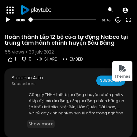
00:00
01:45
20
Hoàn thành Lắp 12 bộ cửa tự động Nabco tại
trung tâm hành chính huyện Bàu Bàng
55
views • 30 july 2022
1
0
SHARE
EMBED
Themes
Baophuc Auto
SUBSCRIBE
Subscribers
Công ty TNHH thiết bị tự động chuyên phân phối v
à lắp đặt cửa tự động, cổng tự động chính hãng nh
ập khẩu từ Italia, Nhật Bản, Hàn Quốc, Đài Loan, ...
Với bề dày kinh nghiệm hơn 10 năm trong nghành
thiết bị tự động.
Show more
Bảo Phúc luôn được các được các tập đoàn hàng
đầu Việt Nam và thế giới tin tưởng giao thi công cá