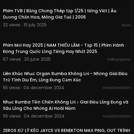
00:43:36
Địa chỉ: Số 411 Trần Văn Giàu, phường Bình Trị Đôn
Phim TVB | Bằng Chứng Thép tập 1/25 | tiếng Việt | Âu
g B, Quận Bình Tân, Tp. HCM
Dương Chấn Hoa, Mông Gia Tuệ | 2006
☎️ Điện thoại: (028) 62 900 939
32 views . 10 july 2025
duvu
E-mail: info@baophuc.vn
Website:
https://baophuc.vn/
00:42:36
Phim Mới Hay 2025 | NAM THIẾU LÂM - Tập 15 | Phim Hành
Động Trung Quốc Lồng Tiếng Hay Nhất 2025
#cuatudong, #congtudong, #cuacongtudong,
#Cổngtựđộng , #Cửatựđộng , #Cửatựđộngbảoph
67 views . 20 june 2025
falthenjaner
úc, #congtudongbaophuc, #cuabenhvienbao
02:43:06
phuc, #baophuc ,, , #Baophuccuatudong, #ba
Liên Khúc Nhạc Organ Rumba Không Lời - Những Giai Điệu
ophuccongtudong, #cuabenhvien, #cửatựđộng
Trữ Tình Dịu Êm, Lắng Đọng Cảm Xúc
, #cửabệnhviện #thietbitudongbaophuc,#baop
55 views . 04 december 2024
hucautodoor, #nabco, #swico, #bft, #kth, #so
mrb00mb00m
02:45:26
mmer, #celmer, #cổngtựđộng, #vnvc .
Nhạc Rumba Tiền Chiến Không Lời ♪ Giai Điệu Lắng Đọng và
Sâu Lắng Cho Những Ai Hoài Niệm
65 views . 04 december 2024
mrb00mb00m
00:09:18
ZEROS XỬ LÝ KÈO JAYCE VS RENEKTON MAX PING, OUT TRÌNH