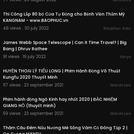
00:02:56
Thi Công Lắp 80 bộ Cửa Tự Động cho Bệnh Viện Thẩm Mỹ
KANGNAM - www.BAOPHUC.vn
48 views . 30 july 2022
Baophuc Auto
00:12:58
James Webb Space Telescope | Can it Time Travel? | Big
Bang | Dhruv Rathee
91 views . 19 july 2022
tanya
03:37
HUYỀN THOẠI LÝ TIỂU LONG | Phim Hành Động Võ Thuật
Kungfu 2020 Thuyết Minh
117 views . 23 september 2021
Marvin Leo
01:24:47
Phim hành động Ngô Kinh hay nhất 2020 | ĐẶC NHIỆM
GIANG HỒ (thuyết minh)
59 views . 23 september 2021
Marvin Leo
00:29:21
Thăm Câu Đêm Nấu Nướng Mé Sông Vàm Cỏ Đông Tập 2 |