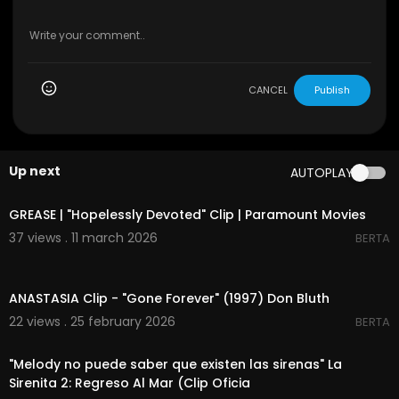
CANCEL
Publish
Up next
AUTOPLAY
00:03:17
GREASE | "Hopelessly Devoted" Clip | Paramount Movies
37 views . 11 march 2026
BERTA
00:03:49
ANASTASIA Clip - "Gone Forever" (1997) Don Bluth
22 views . 25 february 2026
BERTA
00:01:43
"Melody no puede saber que existen las sirenas" La
Sirenita 2: Regreso Al Mar (Clip Oficia