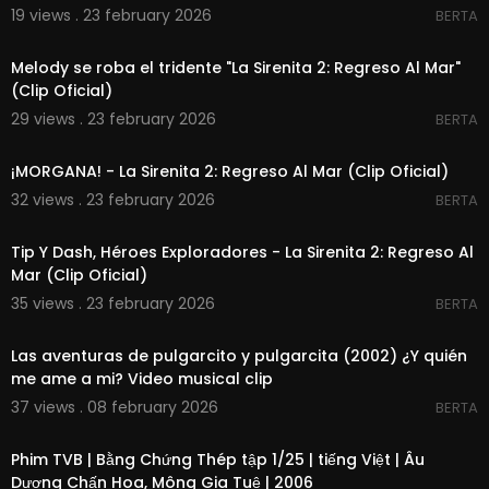
19 views . 23 february 2026
BERTA
00:02:06
Melody se roba el tridente "La Sirenita 2: Regreso Al Mar"
(Clip Oficial)
29 views . 23 february 2026
BERTA
00:03:05
¡MORGANA! - La Sirenita 2: Regreso Al Mar (Clip Oficial)
32 views . 23 february 2026
BERTA
00:02:12
Tip Y Dash, Héroes Exploradores - La Sirenita 2: Regreso Al
Mar (Clip Oficial)
35 views . 23 february 2026
BERTA
00:02:39
Las aventuras de pulgarcito y pulgarcita (2002) ¿Y quién
me ame a mi? Video musical clip
37 views . 08 february 2026
BERTA
00:43:36
Phim TVB | Bằng Chứng Thép tập 1/25 | tiếng Việt | Âu
Dương Chấn Hoa, Mông Gia Tuệ | 2006