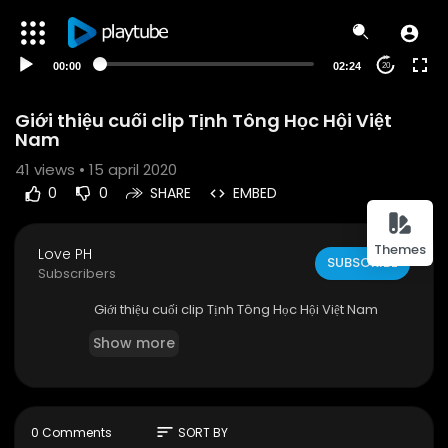
00:00
02:24
20
Giới thiệu cuối clip Tịnh Tông Học Hội Việt
Nam
41
views • 15 april 2020
0
0
SHARE
EMBED
Themes
Love PH
SUBSCRIBE
Subscribers
Giới thiệu cuối clip Tịnh Tông Học Hội Việt Nam
Show more
sort
0 Comments
SORT BY