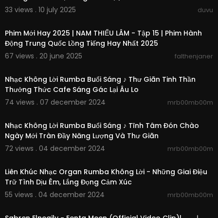
33 views . 10 july 2025
duvu
00:42:36
Phim Mới Hay 2025 | NAM THIẾU LÂM - Tập 15 | Phim Hành
Động Trung Quốc Lồng Tiếng Hay Nhất 2025
67 views . 20 june 2025
falthenjaner
02:54:08
Nhạc Không Lời Rumba Buổi Sáng ♪ Thư Giãn Tinh Thần
Thưởng Thức Cafe Sáng Gác Lại Âu Lo
74 views . 07 december 2024
mrb00mb00m
02:36:56
Nhạc Không Lời Rumba Buổi Sáng ♪ Tĩnh Tâm Đón Chào
Ngày Mới Tràn Đầy Năng Lượng Và Thư Giãn
72 views . 04 december 2024
mrb00mb00m
02:43:06
Liên Khúc Nhạc Organ Rumba Không Lời - Những Giai Điệu
Trữ Tình Dịu Êm, Lắng Đọng Cảm Xúc
55 views . 04 december 2024
mrb00mb00m
00:03:33