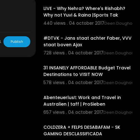
LIVE - Why Nehra? Where's Rishabh?
Why not Yuvi & Raina |Sports Tak
هل تمتلك إسرائي
ضة الإيرانية ال
440 views . 04 october 2017
Deen Doughouz
3:52
#DTVK - Jans staat achter Faber, VVV
L
Publish
staat boven Ajax
728 views . 04 october 2017
Deen Doughouz
15:4
31 INSANELY AFFORDABLE Budget Travel
Destinations to VISIT NOW
578 views . 04 october 2017
Deen Doughouz
9:18
Abenteuerlust: Work and Travel in
Australien | taff | ProSieben
657 views . 04 october 2017
Deen Doughouz
9:18
COLDZERA + FELPS DESABAFAM - SK
GAMING DESCLASSIFICADA