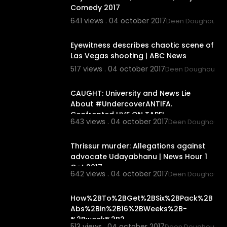
Comedy 2017
641 views . 04 october 2017
Deen Doughouz
2:52
Eyewitness describes chaotic scene of
Las Vegas shooting | ABC News
517 views . 04 october 2017
Deen Doughouz
20:16
CAUGHT: University and News Lie
About #UndercoverANTIFA.
Confronted LIVE ON TAPE!
643 views . 04 october 2017
Deen Doughouz
57:27
Thrissur murder: Allegations against
advocate Udayabhanu | News Hour 1
Oct 2017
642 views . 04 october 2017
Deen Doughouz
3:35
How%2BTo%2BGet%2BSix%2BPack%2B
Abs%2Bin%2B16%2BWeeks%2B-
%2Bweek%2B2
513 views . 04 october 2017
Deen Doughouz