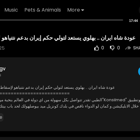
Music
Pets & Animals
More
17:44
عودة شاه ايران .. بهلوي يستعد لتولي حكم إيران بدعم نتنياه
25
0
0
SH
gv
s
عودة شاه ايران .. بهلوي يستعد لتولي حكم إيران بدعم نتنياهو لإسقاط
=========================
ع "Konsilmed"الطبي تقدر تتواصل بكل سهولة من اي دولة في العالم بنخبة من أكفأ أطباء أو
 خلال الابليكيشن و كمان لو الدواء ناقص في بلدك كونزيل ميد بيوصلهولك لحد باب بيتك
e
w.konsilmed.com/ar
لطلب الدواء اون لا
w.konsilmed.com/ar
/order-medicine-online