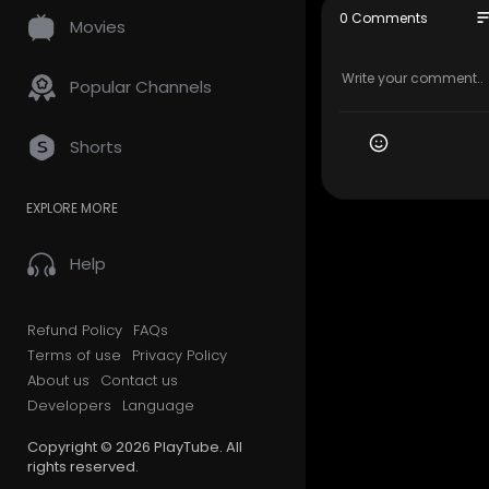
========
so
0 Comments
Movies
📄 الوصف:
...ليه المعار
ب بعودة نظام
Popular Channels
مريكا من بهلوي ب
غط على الخليج
========
Shorts
📌 أولًا بأول
📢 رأيك يهمنا
EXPLORE MORE
========
0:00 المقدمة
1:21 اعلان
Help
11:58 جاة
Refund Policy
FAQs
Terms of use
Privacy Policy
========
About us
Contact us
📣 ل والاعلان
Developers
Language
Email: ad
Mobile:
Copyright © 2026 PlayTube. All
rights reserved.
========