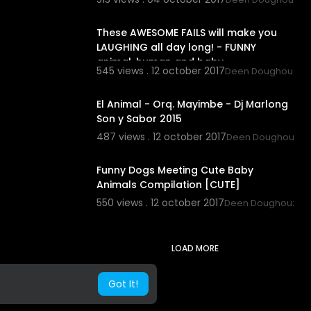
10:11
These AWESOME FAILS will make you
LAUGHING all day long! - FUNNY
animal, human and baby
545 views . 12 october 2017
Deen Doughouz
COMPILATION
7:21
El Animal - Orq. Mayimbe - Dj Marlong
Son y Sabor 2015
487 views . 12 october 2017
Deen Doughouz
4:31
Funny Dogs Meeting Cute Baby
Animals Compilation [CUTE]
550 views . 12 october 2017
Deen Doughouz
LOAD MORE
Got It!