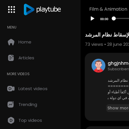
Film & Animation
00:00
MENU
و لإسقاط نظام المرشد
Home
73
views • 28 june 20
Articles
ghgjnhm
Subscriber
MORE VIDEOS
 نظام المرشد
========
Latest videos
ن طريق موقع وتطبيق
 في اي دولة ب
كل سهولة .
Trending
Show mor
https://ww
ين من المانيا
Top videos
https://ww