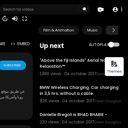
20
Film & Animation
Music
Pets & A
ARE
EMBED
Up next
AUTOPLAY
1:49
"Above the Fiji Islands" Aerial Nature
SUBSCRIBE
Relaxation™
Themes
1,389 views . 04 october 2017
Deen Doughouz
1:32
BMW Wireless Charging. Car charging
in 3,5 hrs. without a cable.
روبا وأمريكا من
826 views . 04 october 2017
Deen Doughouz
3:2
Danielle Bregoli is BHAD BHABIE -
220 views . 04 october 2017
Deen Doughouz
36:23