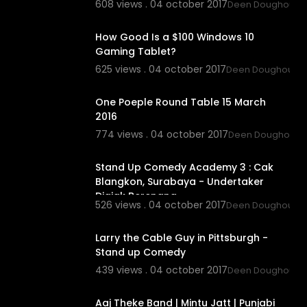
608 views . 04 october 2017
Deen Doughouz
4:33
How Good Is a $100 Windows 10
Gaming Tablet?
625 views . 04 october 2017
Deen Doughouz
1:53:56
One Poeple Round Table 15 March
2016
774 views . 04 october 2017
Deen Doughouz
5:9
Stand Up Comedy Academy 3 : Cak
Blangkon, Surabaya - Undertaker
Diajak Berenang
526 views . 04 october 2017
Deen Doughouz
#رضا_بهلوي
تغي
20:31
Larry the Cable Guy in Pittsburgh -
إيران, ميليشيات
Stand up Comedy
لشرطة في إيران,
439 views . 04 october 2017
Deen Doughouz
رات ايران اليوم,
2:43
جات ايران, مظ,
Aaj Theke Band | Mintu Jatt | Punjabi