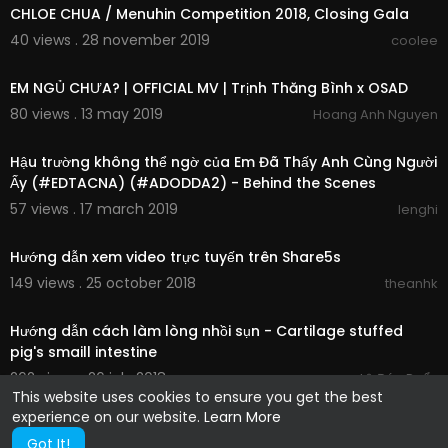
CHLOE CHUA / Menuhin Competition 2018, Closing Gala
40 views . 28 november 2019
coolee
00:04:30
EM NGỦ CHƯA? | OFFICIAL MV | Trịnh Thăng Bình x OSAD
80 views . 13 may 2019
Hoang Anh Nguyen
00:08:47
Hậu trường không thể ngờ của Em Đã Thấy Anh Cùng Người
Ấy (#EDTACNA) (#ADODDA2) - Behind the Scenes
57 views . 17 march 2019
lenghi
00:01:33
Hướng dẫn xem video trực tuyến trên Share5s
149 views . 25 october 2018
theanhk
00:01:32
Hướng dẫn cách làm lòng nhồi sụn - Cartilage stuffed
pig's smaill intestine
262 views . 26 july 2018
Lê Đức Duẩn
This website uses cookies to ensure you get the best
experience on our website.
Learn More
Got It!