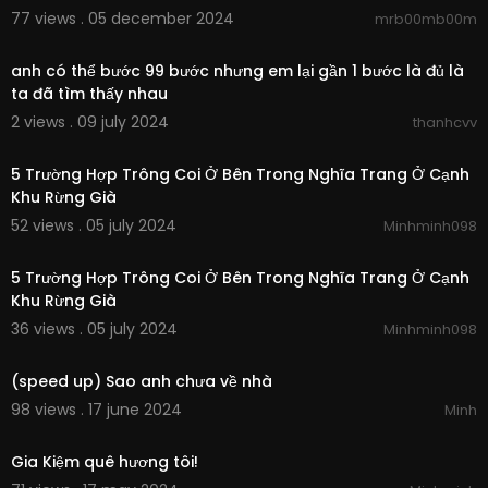
77 views . 05 december 2024
mrb00mb00m
00:00:14
anh có thể bước 99 bước nhưng em lại gần 1 bước là đủ là
ta đã tìm thấy nhau
2 views . 09 july 2024
thanhcvv
13:57
5 Trường Hợp Trông Coi Ở Bên Trong Nghĩa Trang Ở Cạnh
Khu Rừng Già
52 views . 05 july 2024
Minhminh098
13:57
5 Trường Hợp Trông Coi Ở Bên Trong Nghĩa Trang Ở Cạnh
Khu Rừng Già
36 views . 05 july 2024
Minhminh098
3:03
(speed up) Sao anh chưa về nhà
98 views . 17 june 2024
Minh
12:31
Gia Kiệm quê hương tôi!