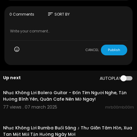
ký bản quyền với YouTube. Vui lòng không sao ch
ép, re-upload dưới mọi hình thức.
**Mọi hành vi sao chép, re-upload có thể dẫn đế
sort
0 Comments
SORT BY
n việc tài khoản của bạn bị khóa vĩnh viễn.
==
FOLLOW THUY NGA PARIS BY NIGHT:
☞ Facebook:
https://www.facebook.com/ThuyN
gaPBN/
☞ YouTube:
https://www.youtube.com/thuynga/
CANCEL
Publish
☞ Website:
http://www.thuyngashop.com
Up next
AUTOPLAY
02:44:51
Nhạc Không Lời Bolero Guitar - Đốn Tim Người Nghe, Tận
Hưởng Bình Yên, Quán Cafe Nên Mở Ngay!
77 views . 07 march 2025
mrb00mb00m
02:58:53
Nhạc Không Lời Rumba Buổi Sáng ♪ Thư Giãn Tâm Hồn, Xua
Tan Mệt Mỏi Tận Hưởng Ngày Mới