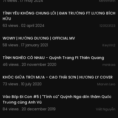
71 views . 17 may 2024
Minhminh
00:04:14
TÌNH YÊU KHÔNG CHUNG LỐI | ĐAN TRƯỜNG FT LƯƠNG BÍCH
HỮU
63 views . 02 april 2024
123123123
00:04:02
WOWY | HƯỚNG DƯƠNG | OFFICIAL MV
58 views . 17 january 2021
KeyVn2
00:06:29
TÌNH NGHÈO CÓ NHAU - Quỳnh Trang Ft Thiên Quang
46 views . 20 november 2020
minkaa
00:04:29
KHÓC GIỮA TRỜI MƯA - CAO THÁI SƠN | HƯƠNG LY COVER
73 views . 10 july 2020
Marvin Leo
00:16:53
Vào Bếp Đi Con #5 | "Tình cũ" Quỳnh Nga đến thăm Quốc
Trường cùng Anh Vũ
84 views . 20 december 2019
Việt Nguyễn
00:11:40