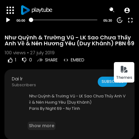
00:00
05:30
20
Như Quỳnh & Trường Vũ - LK Sao Chưa Thấy
Anh Về & Nén Hương Yêu (Duy Khánh) PBN 69
100
views • 27 july 2019
1
0
SHARE
EMBED
Themes
Dai lr
SUBSCRIBE
Subscribers
Như Quỳnh & Trường Vũ - LK Sao Chưa Thấy Anh V
ề & Nén Hương Yêu (Duy Khánh)
Paris By Night 69 - Nợ Tình
©2003 published by Thuy Nga under license
Show more
**Các video trên Thuy Nga Youtube Channel (
htt
p://www.youtube.com/thuynga)
đã được đăng