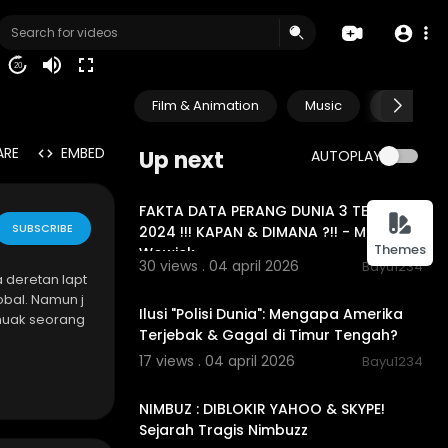
20
Film & Animation
Music
Pets & A
ARE
EMBED
Up next
AUTOPLAY
00:07:02
FAKTA DATA PERANG DUNIA 3 TERBARU
SUBSCRIBE
2024 !!! KAPAN & DIMANA ?!! - Mardigu
Themes
Wowiek
30 views . 04 april 2026
Bayu1234
a deretan lapt
00:18:45
obal. Namun j
Ilusi "Polisi Dunia": Mengapa Amerika
 muak seorang
Terjebak & Gagal di Timur Tengah?
17 views . 04 april 2026
Bayu1234
00:10:04
mputasi: Dell.
ari kamar asr
NIMBUZ : DIBLOKIR YAHOO & SKYPE!
 ritel, hingg
Sejarah Tragis Nimbuzz
r per hari.