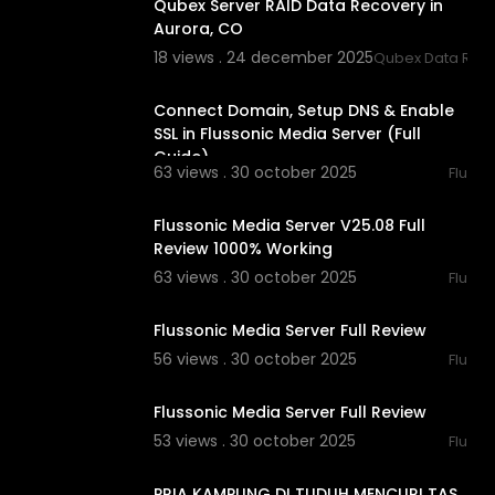
Qubex Server RAID Data Recovery in
Aurora, CO
18 views . 24 december 2025
Qubex Data Rec
00:02:19
Connect Domain, Setup DNS & Enable
SSL in Flussonic Media Server (Full
Guide)
63 views . 30 october 2025
Flu
00:02:01
Flussonic Media Server V25.08 Full
Review 1000% Working
63 views . 30 october 2025
Flu
00:02:39
Flussonic Media Server Full Review
56 views . 30 october 2025
Flu
00:02:39
Flussonic Media Server Full Review
53 views . 30 october 2025
Flu
00:42:17
PRIA KAMPUNG DI TUDUH MENCURI TAS