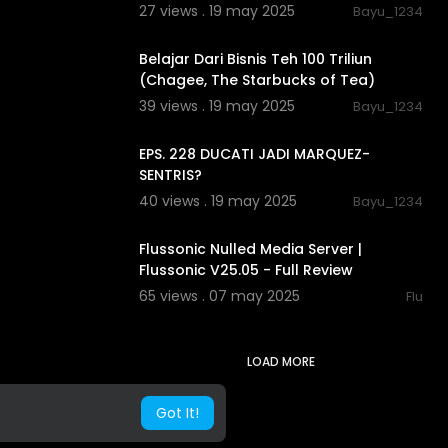
27 views . 19 may 2025
Bayu_1234
00:11:45
Belajar Dari Bisnis Teh 100 Triliun
(Chagee, The Starbucks of Tea)
39 views . 19 may 2025
Bayu_1234
00:17:54
EPS. 228 DUCATI JADI MARQUEZ-
SENTRIS?
40 views . 19 may 2025
Bayu_1234
00:02:34
Flussonic Nulled Media Server |
Flussonic V25.05 - Full Review
65 views . 07 may 2025
Flu
LOAD MORE
Got It!