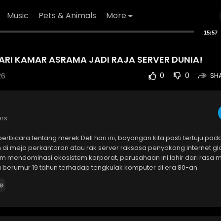
Music
Pets & Animals
More
15:57
DARI KAMAR ASRAMA JADI RAJA SERVER DUNIA!
26
0
0
SH
ers
 berbicara tentang merek Dell hari ini, bayangan kita pasti tertuju pad
 di meja perkantoran atau rak server raksasa penyokong internet gl
m mendominasi ekosistem korporat, perusahaan ini lahir dari rasa
berumur 19 tahun terhadap tengkulak komputer di era 80-an.
e
Sanstekno kali ini, Admin A membedah sejarah utuh dari sang raja ko
enelusuri kisah Michael Dell yang bermodal 1.000 Dolar merakit PC d
irkan revolusi penjualan langsung (direct sales) yang membunuh calo
situs web Dell.com menjadi mesin kasir digital beromzet jutaan dola