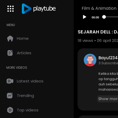
Film & Animation
00:00
MENU
SEJARAH DELL : 
Home
18
views • 06 april 20
Articles
Bayu1234
3 Subscrib
MORE VIDEOS
Ketika kita
op tangguh
Latest videos
auh sebelu
mahasiswa 
Trending
Show mor
Di episode 
Kita akan m
Top videos
ama, melah
a mengubah 