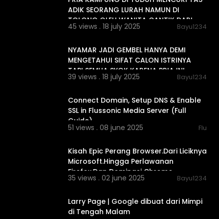
ADIK SEORANG LURAH NAMUN DI
TOLONG OLEH WANITA CANTIK DARI
45 views . 18 july 2025
Bayu1234
KOTA
00:46:50
NYAMAR JADI GEMBEL HANYA DEMI
MENGETAHUI SIFAT CALON ISTRINYA
TAPI SEMUA SYOK KARENA PRIA INI
39 views . 18 july 2025
Bayu1234
ADALAH
00:02:19
Connect Domain, Setup DNS & Enable
SSL in Flussonic Media Server (Full
Guide)
51 views . 08 june 2025
Flu
00:17:35
Kisah Epic Perang Browser.Dari Liciknya
Microsoft.Hingga Perlawanan
Firefox.Dan Dominasi Chrome
35 views . 02 june 2025
Bayu1234
00:09:28
Larry Page | Google dibuat dari Mimpi
di Tengah Malam