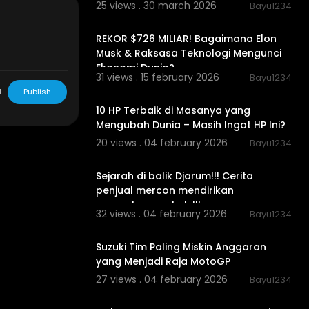
25 views . 30 march 2026
Bayu1234
00:13:33
layanan pelan
putasi, hingg
REKOR $726 MILIAR! Bagaimana Elon
akan membedah
Musk & Raksasa Teknologi Mengunci
Street, dan pe
Ekonomi Dunia?
31 views . 15 february 2026
n buatan (AI)
Bayu1234
00:27:03
L
Publish
10 HP Terbaik di Masanya yang
ni. Siapa ya
Mengubah Dunia – Masih Ingat HP Ini?
 adakah yang p
20 views . 04 february 2026
Bayu1234
angsung data
00:14:53
Sejarah di balik Djarum!!! Cerita
n IT Support k
penjual mercon mendirikan
nel ini terus
perusahaan rokok !!!
32 views . 04 february 2026
Bayu1234
00:10:10
re
#dellemc
Suzuki Tim Paling Miskin Anggaran
#wallstreet
yang Menjadi Raja MotoGP
nis
#genera
27 views . 04 february 2026
Bayu1234
giBergabung
00:00:40