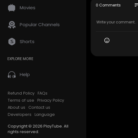
so
0 Comments
Movies
Video dokum
ggan yang d
a langkah 
Popular Channels
strategi ak
mbelian EM
di masa kini
Shorts
Tulis di k
EXPLORE MORE
ng dari dul
ernah mera
ng ke rum
Help
Jangan lupa
alian, dan
Refund Policy
FAQs
meroket.
Terms of use
Privacy Policy
About us
Contact us
#sejarahde
Developers
Language
#serverai
#techdocu
Copyright © 2026 PlayTube. All
si90an
#ge
rights reserved.