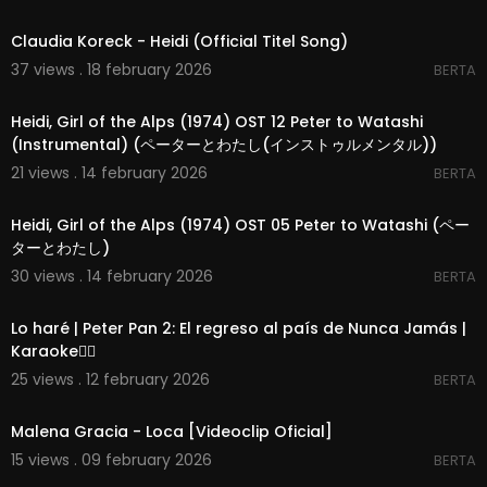
00:02:03
Claudia Koreck - Heidi (Official Titel Song)
37 views . 18 february 2026
BERTA
00:02:13
Heidi, Girl of the Alps (1974) OST 12 Peter to Watashi
(Instrumental) (ペーターとわたし(インストゥルメンタル))
21 views . 14 february 2026
BERTA
00:02:13
Heidi, Girl of the Alps (1974) OST 05 Peter to Watashi (ペー
ターとわたし)
30 views . 14 february 2026
BERTA
00:04:07
Lo haré | Peter Pan 2: El regreso al país de Nunca Jamás |
Karaoke🧚‍♀️
25 views . 12 february 2026
BERTA
00:04:05
Malena Gracia - Loca [Videoclip Oficial]
15 views . 09 february 2026
BERTA
00:01:23