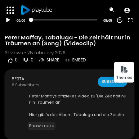
00:00
05:05
20
Peter Maffay, Tabaluga - Die Zeit hält nur in
Träumen an (Song) (Videoclip)
31
views • 25 february 2026
0
0
SHARE
EMBED
Themes
BERTA
SUBSCRIBE
8 Subscribers
Peter Maffays offizielles Video zu 'Die Zeit hält nu
r in Träumen an'
Hier gibt's das Album 'Tabaluga und die Zeiche
n der Zeit':
Show more
Amazon:
http://sny.ms/18ZtK1n
iTunes:
http://sny.ms/162vVPT