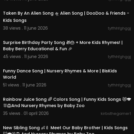
00:02:07
Hab keine Angst mich zu verlieren
Ja es ist wahr
Taken By An Alien Song 🛸 Alien Song | DooDoo & Friends -
Wie reisen zwar
Kids Songs
Im selben Zug
38 views . 11 june 2026
Doch du kennst keine zeit
tyffhhfghggj
00:30:57
Da kann so viel passieren
Surprise Birthday Party Song 🎁🎂 + More Kids Rhymes! |
Ich bin in dir
Baby Berry Educational & Fun 🎉
Vor dir gibt es kein entrinnen
45 views . 11 june 2026
tyffhhfghggj
Und doch da gibt es eine Tür
00:31:18
Ganz tief in meinem Innern
Funny Dance Song | Nursery Rhymes & More | BisKids
Durch die ich dir entfliehen kann
World
Die Zeit hält nur in Träumen an
51 views . 11 june 2026
tyffhhfghggj
00:15:01
Rainbow Juice Song 🌈 Colors Song | Funny Kids Songs 😻🐨
🐰🦁And Nursery Rhymes by Baby Zoo
35 views . 01 april 2026
kirbsthegamer1
00:14:36
New Sibling Song 👶🍼 Meet Our Baby Brother | Kids Songs