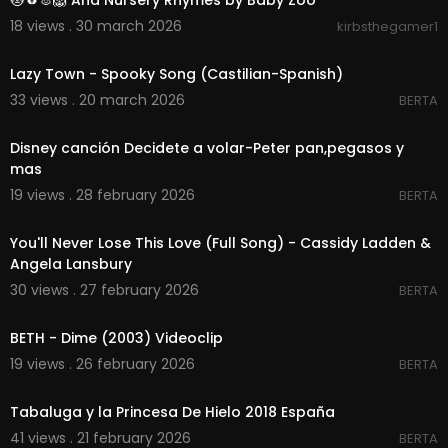
🐱🐨🐰🦁 And Nursery Rhymes by Baby Zoo
18 views . 30 march 2026
kirbsthegamer1
00:02:11
Lazy Town - Spooky Song (Castilian-Spanish)
33 views . 20 march 2026
BERTA
00:02:58
Disney canción Decidete a volar-Peter pan,pegasos y
mas
19 views . 28 february 2026
BERTA
00:02:21
You'll Never Lose This Love (Full Song) - Cassidy Ladden &
Angela Lansbury
30 views . 27 february 2026
BERTA
00:03:08
BETH - Dime (2003) Videoclip
19 views . 26 february 2026
BERTA
00:00
Tabaluga y la Princesa De Hielo 2018 España
41 views . 21 february 2026
BERTA