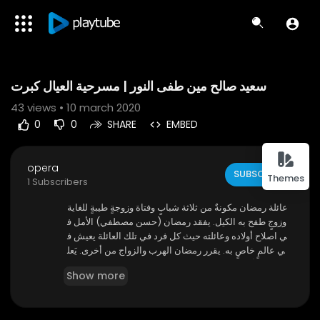
Code 150: Unknown error.
سعيد صالح مين طفى النور | مسرحية العيال كبرت
Download File: https://www.youtube.com/watch?v=6zIBW4HyQFA
43
views • 10 march 2020
0
0
SHARE
EMBED
opera
SUBSCRIBE
Themes
1 Subscribers
عائلة رمضان مكونةٌ من ثلاثة شبابٍ وفتاة وزوجةٍ طيبةٍ للغاية
وزوجٍ طفح به الكيل. يفقد رمضان (حسن مصطفي) الأمل ف
ي اصلاح أولاده وعائلته حيث كل فرد في تلك العائلة يعيش ف
ي عالمٍ خاصٍ به. يقرر رمضان الهرب والزواج من أخرى. يَعل
م كمال (أحمد زكي) ابن رمضان بخطة والده عن طريق الص
Show more
دفة، ويقوم بإبلاغ أخواته سلطان (سعيد صالح) وعاطف (يون
س شلبي) وسحر (نادية شكري) من أجل منعه. يتكاتف الأولا
د من أجل إصلاح حالهم وإنقاذ عائلتهم من الضياع لكن يكتش