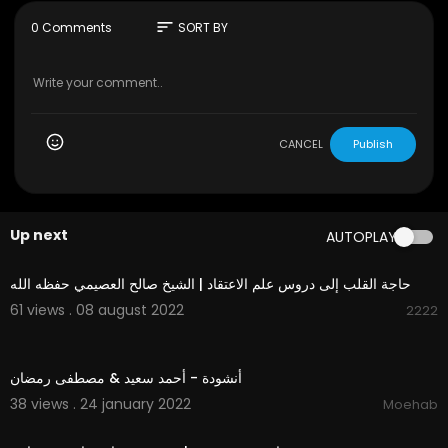
فون أن إنقاذ عائلتهم يتطلب أكثر من ذلك بكثير
sort
0 Comments
SORT BY
كوميدى - انتاج سنة 1979
الابطال
حسن مصطفى
احمد زكى
سعيد صالح
CANCEL
Publish
يونس شلبى
كريمة مختار
الاخراج \ سمير العصفورى
Up next
AUTOPLAY
المؤلف \ بهجت قمر
00:00:58
حاجة القلب إلى دروس علم الاعتقاد | الشيخ صالح العصيمي حفظه الله
61 views . 08 august 2022
2222
02:24
أنشودة - أحمد سعيد & مصطفى رمضان
38 views . 24 january 2022
Moehab
00:12:15