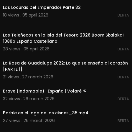
Las Locuras Del Emperador Parte 32
18 views . 05 april 2026
BERTA
00:03:13
Los Teleñecos en la Isla del Tesoro 2026 Boom Skalaka!
1080p España Castellano
28 views . 05 april 2026
BERTA
00:23:11
La Rosa de Guadalupe 2022: Lo que se enseña al corazón
[PARTE 1]
21 views . 27 march 2026
BERTA
00:02:27
Brave (Indomable) | España | Volaré ᴴᴰ
32 views . 26 march 2026
BERTA
00:00:54
Barbie en el lago de los cisnes_35.mp4
27 views . 26 march 2026
BERTA
00:02:21