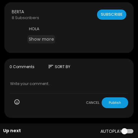
BERTA
SUBSCRIBE
8 Subscribers
HOLA
Show more
sort
0 Comments
SORT BY
CANCEL
Publish
Up next
AUTOPLAY
00:01:58