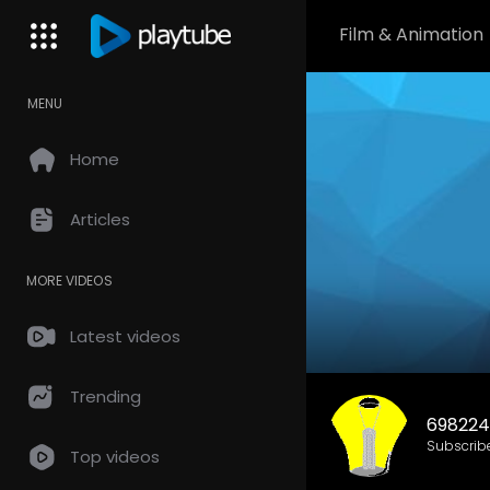
Film & Animation
MENU
Home
Articles
MORE VIDEOS
Latest videos
Trending
698224
Subscrib
Top videos