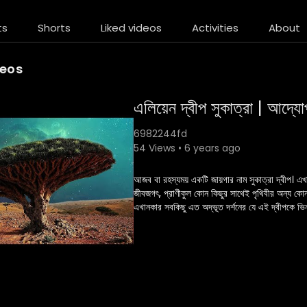
ts
Shorts
Liked videos
Activities
About
deos
এলিয়েন দ্বীপ সুকাত্রা | 
6982244fd
54 Views • 6 years ago
আজব বা রহস্যময় একটি জায়গার নাম সুকাত্রা দ্বীপ। এখ
জীবজগৎ, প্রাণীকুল কোন কিছুর সাথেই পৃথিবীর অন্য কো
এখানকার সবকিছু এত অদ্ভূত দর্শনের যে এই দ্বীপকে ভ
এলিয়েনদের দেখা না মিললেও ভৌগোলিক পরিবেশ এবং গাছ
অদ্ভুত এবং অপার্থিব সুকাত্রা দ্বীপের বিস্তারিত জানবে
📌 সাবস্ক্রাইব করুন :
https://www.youtube.com/channel/U