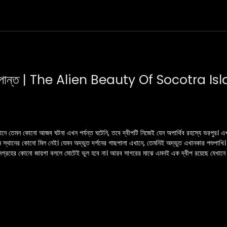
আদ্যোপান্ত | The Alien Beauty Of Socotra Is
ানে তেমন কোনো আজব ঘটনা এখন পর্যন্ত ঘটেনি, তবে দ্বীপটি নিজেই যেন অপার্থিব রহস্যে ভরপুর। এ
ন স্থানের কোনো মিল নেই। যেমন অদ্ভুত দর্শনের গাছপালা এখানে, তেমনিই অদ্ভুত এখানকার পশুপাখি।
িনগ্রহের কোনো জায়গা বললে মোটেই ভুল হবে না। আরব সাগরের মাঝে এমনই এক দ্বীপ রয়েছে যেখানে
পালার ভিন্নতার কারণে একে এলিয়েন দ্বীপ বলা হয়।
ন আদ্যোপান্ত’র এই পর্বে।
CZ4j...