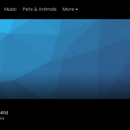
Music
Pets & Animals
More
4fd
ers