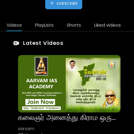
SUBSCRIBE
Videos
PlayLists
Shorts
Liked videos
Latest Videos
கலைஞர் அனைத்து கிராம ஒருங்கிணைந்த வேளாண்மை மேம்பாட்டுத் திட்டம் SSC Current Affairs Tamil 2022
aarvam