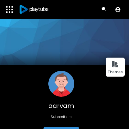
Themes
aarvam
Subscribers