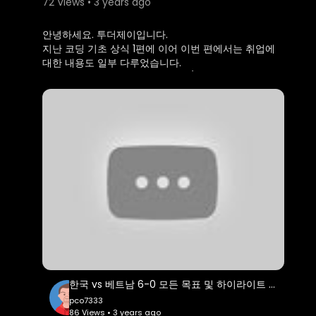
72 Views • 3 years ago
안녕하세요. 투더제이입니다.
지난 코딩 기초 상식 1편에 이어 이번 편에서는 취업에
대한 내용도 일부 다루었습니다.
취업시장에서는 보통 프론트엔드 / 백엔드 개발자 나눠
서 목표를 갖기 때문에 다른 한쪽에 대한 이해도가 부족
한 경우가 많고 장기적으로 실패하거나 취업후에도 힘
들게 업무를 진행하는 케이스들을 많이 봐왔습니다.
그런 케이스들이 반복되지 않길 바라며 취업에 대한 내
용을 일부 포함하였습니다.
이와함께, api, json, css 활용도에 대한 현실, html,
css 공부법에 대해 말씀드립니다.
감사합니다.
00:00 백엔드란?
00:32 프론트엔드 역할
00:45 ui/ux 역할
00:50 유저 - 프론트엔드 - 백엔드간 일련의 과정 / API
호출, JSON
한국 vs 베트남 6-0 모든 목표 및 하이라이트 🔥| South Korea vs Vietnam 6-0 Highlights & All Goals
01:58 어떤 쪽을 공부해야할까?
pco7333
02:10 개발자로서 성공적으로 취업하는 방법
86 Views • 3 years ago