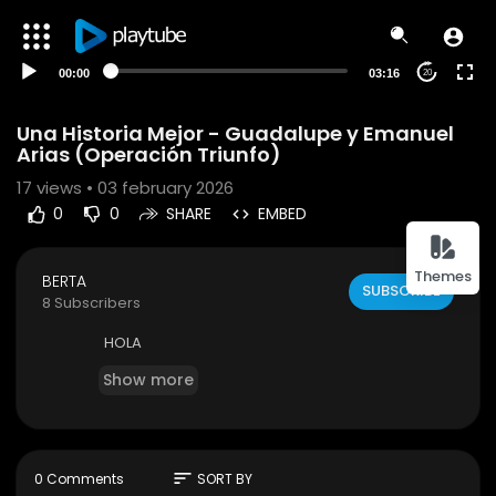
00:00
03:16
20
Una Historia Mejor - Guadalupe y Emanuel
Arias (Operación Triunfo)
17
views • 03 february 2026
0
0
SHARE
EMBED
Themes
BERTA
SUBSCRIBE
8 Subscribers
HOLA
Show more
sort
0 Comments
SORT BY