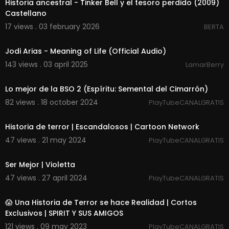
Historia ancestral - Tinker Bell y el tesoro perdido (2009)
Castellano
17 views . 03 february 2026
BERTA
00:03:29
Jodi Arias - Meaning of Life (Official Audio)
143 views . 03 april 2025
LamarBerry
00:17:10
Lo mejor de la BSO 2 (Espíritu: Semental del Cimarrón)
82 views . 18 october 2024
PlayTubeCANALGRATIS
00:04:45
Historia de terror | Escandalosos | Cartoon Network
47 views . 21 may 2024
PlayTubeCANALGRATIS
00:03:30
Ser Mejor | Violetta
47 views . 27 april 2024
PlayTubeCANALGRATIS
00:04:15
😱 Una Historia de Terror se hace Realidad | Cortos
Exclusivos | SPIRIT Y SUS AMIGOS
121 views . 09 may 2023
PlayTubeCANALGRATIS