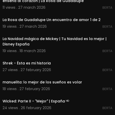
enseña al corazón | La Rosa de Guadalupe
11 views . 27 march 2026
BERTA
00:21:42
La Rosa de Guadalupe Un encuentro de amor 1 de 2
19 views . 27 march 2026
BERTA
00:01:45
La Navidad mágica de Mickey | Tu Navidad es la mejor |
Disney España
19 views . 18 march 2026
BERTA
00:03:25
Shrek - Ésta es mi historia
27 views . 27 february 2026
BERTA
00:02:55
manuelita: lo mejor de los sueños es volar
18 views . 27 february 2026
BERTA
00:06:43
Wicked: Parte II - "Mejor" | España ᴴᴰ
24 views . 26 february 2026
BERTA
00:03:45