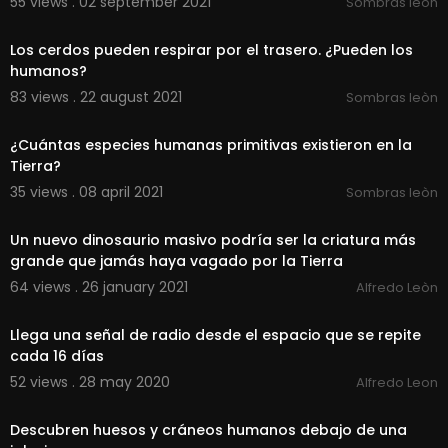
55 views . 02 september 2021
Sombras leòn
00:01:54
Los cerdos pueden respirar por el trasero. ¿Pueden los
humanos?
83 views . 22 august 2021
Sombras leòn
00:01:39
¿Cuántas especies humanas primitivas existieron en la
Tierra?
35 views . 08 april 2021
Sombras leòn
00:01:31
Un nuevo dinosaurio masivo podría ser la criatura más
grande que jamás haya vagado por la Tierra
64 views . 26 january 2021
Alfredo Leòn
00:02:07
Llega una señal de radio desde el espacio que se repite
cada 16 días
52 views . 28 may 2020
Alfredo Leon
00:02:50
Descubren huesos y cráneos humanos debajo de una