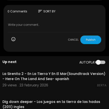
sde arriba en el espacio – resulta que hay un m
ontón de ellos si sabes dónde buscar.
sort
0 Comments
SORT BY
CANCEL
Publish
Up next
AUTOPLAY
00:01:44
La Sirenita 2 - En La Tierra Y En El Mar(Soundtrack Version)
- Here On The Land And Sea- spanish
29 views . 23 february 2026
BERTA
00:03:02
Dig down deeper - Los juegos en la tierra de las hadas
(2011) Ingles