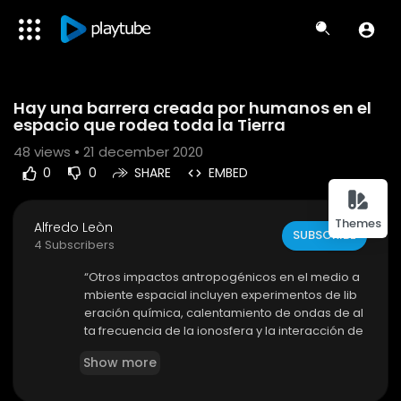
Code 150: Unknown error.
Hay una barrera creada por humanos en el
Download File: https://www.youtube.com/watch?v=vszNaUVNL0g
espacio que rodea toda la Tierra
48
views • 21 december 2020
0
0
SHARE
EMBED
Themes
Alfredo Leòn
SUBSCRIBE
4 Subscribers
“Otros impactos antropogénicos en el medio a
mbiente espacial incluyen experimentos de lib
eración química, calentamiento de ondas de al
ta frecuencia de la ionosfera y la interacción de
ondas VLF con los cinturones de radiación”.El as
Show more
trónomo Carl Sagan una vez quiso encontrar In
dicaciones inequívocas de vida en la Tierra. de