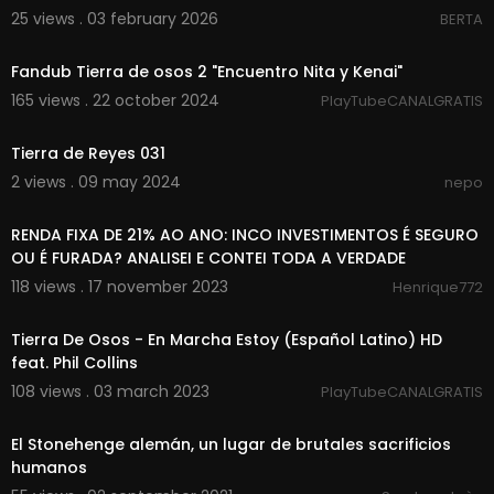
25 views . 03 february 2026
BERTA
00:04:13
Fandub Tierra de osos 2 "Encuentro Nita y Kenai"
165 views . 22 october 2024
PlayTubeCANALGRATIS
43:23
Tierra de Reyes 031
2 views . 09 may 2024
nepo
00:06:41
RENDA FIXA DE 21% AO ANO: INCO INVESTIMENTOS É SEGURO
OU É FURADA? ANALISEI E CONTEI TODA A VERDADE
118 views . 17 november 2023
Henrique772
00:02:38
Tierra De Osos - En Marcha Estoy (Español Latino) HD
feat. Phil Collins
108 views . 03 march 2023
PlayTubeCANALGRATIS
00:01:24
El Stonehenge alemán, un lugar de brutales sacrificios
humanos