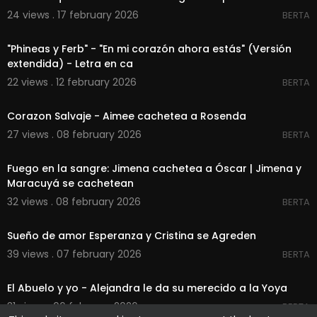
24 views . 17 february 2026
BERTA
00:02:35
"Phineas y Ferb" - "En mi corazón ahora estás" (Versión
extendida) - Letra en ca
22 views . 12 february 2026
BERTA
00:00:44
Corazon Salvaje - Aimee cachetea a Rosenda
27 views . 08 february 2026
BERTA
00:02:20
Fuego en la sangre: Jimena cachetea a Óscar | Jimena y
Maracuyá se cachetean
32 views . 08 february 2026
BERTA
00:01:46
Sueño de amor Esperanza y Cristina se Agreden
39 views . 07 february 2026
BERTA
00:02:22
El Abuelo y yo - Alejandra le da su merecido a la Yoya
31 views . 06 february 2026
BERTA