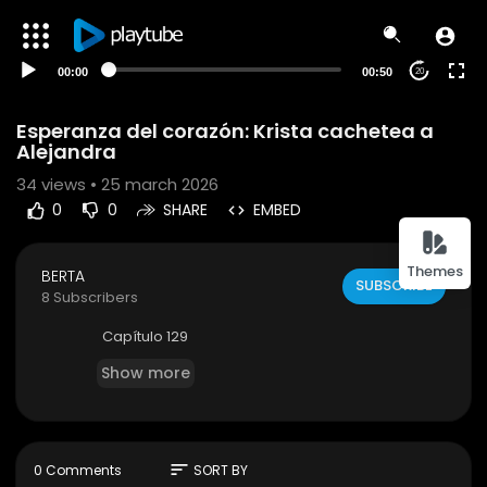
00:00
00:50
20
Esperanza del corazón: Krista cachetea a
Alejandra
34
views • 25 march 2026
0
0
SHARE
EMBED
Themes
BERTA
SUBSCRIBE
8 Subscribers
Capítulo 129
Show more
sort
0 Comments
SORT BY