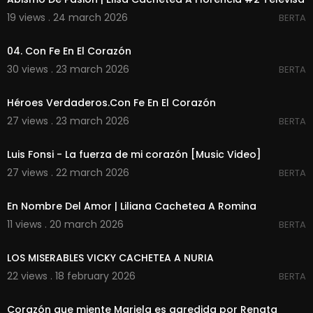
19 views . 24 march 2026
BERTA
00:03:25
04. Con Fe En El Corazón
30 views . 23 march 2026
BERTA
00:03:32
Héroes Verdaderos.Con Fe En El Corazón
27 views . 23 march 2026
BERTA
00:04:17
Luis Fonsi - La fuerza de mi corazón [Music Video]
27 views . 22 march 2026
BERTA
00:01:16
En Nombre Del Amor | Liliana Cachetea A Romina
11 views . 20 march 2026
BERTA
00:00
LOS MISERABLES VICKY CACHETEA A NURIA
22 views . 18 february 2026
BERTA
00:00:47
Corazón que miente Mariela es agredida por Renata